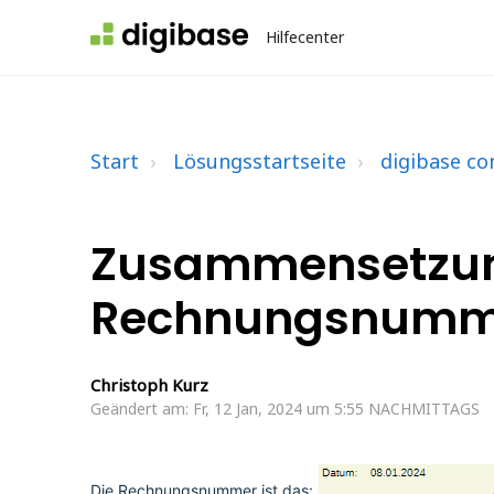
Hilfecenter
Start
Lösungsstartseite
digibase co
Zusammensetzu
Rechnungsnumm
Christoph Kurz
Geändert am: Fr, 12 Jan, 2024 um 5:55 NACHMITTAGS
Die Rechnungsnummer ist das: