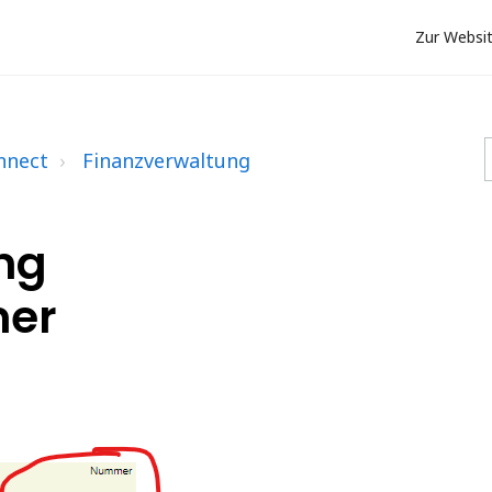
Zur Websi
nnect
Finanzverwaltung
ng
er