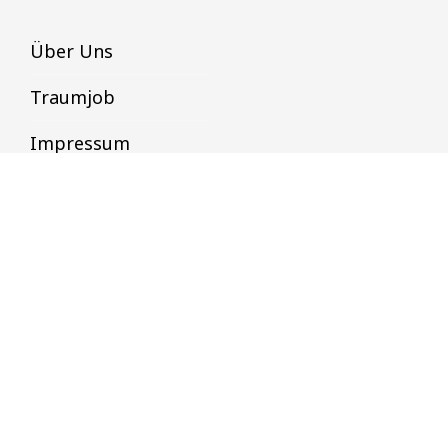
Über Uns
Traumjob
Impressum
Datenschutz
Datenschutz & Datensicherheit
Datenschutzbestimmungen
AGB