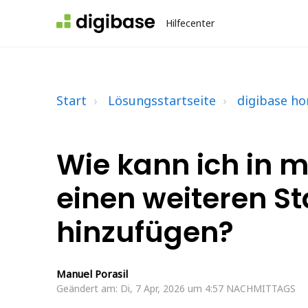
Hilfecenter
Start
Lösungsstartseite
digibase h
Wie kann ich in 
einen weiteren S
hinzufügen?
Manuel Porasil
Geändert am: Di, 7 Apr, 2026 um 4:57 NACHMITTAGS