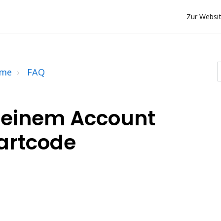
Zur Websi
ome
FAQ
meinem Account
tartcode