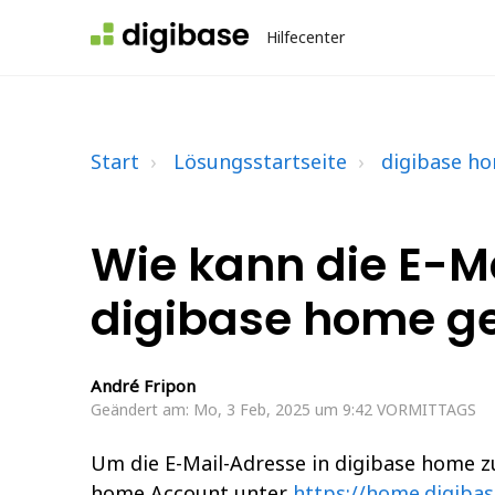
Hilfecenter
Start
Lösungsstartseite
digibase h
Wie kann die E-M
digibase home g
André Fripon
Geändert am: Mo, 3 Feb, 2025 um 9:42 VORMITTAGS
Um die E-Mail-Adresse in digibase home zu
home Account unter
https://home.digibas