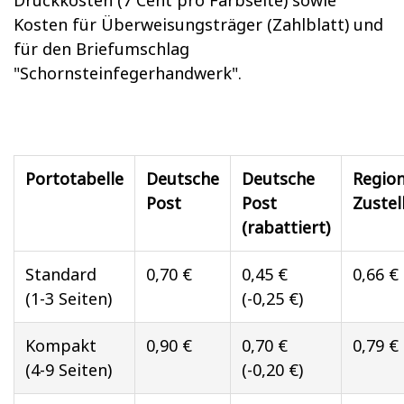
Druckkosten (7 Cent pro Farbseite) sowie
Kosten für Überweisungsträger (Zahlblatt) und
für den Briefumschlag
"Schornsteinfegerhandwerk".
Portotabelle
Deutsche
Deutsche
Region
Post
Post
Zustel
(rabattiert)
Standard
0,70 €
0,45 €
0,66 €
(1-3 Seiten)
(-0,25 €)
Kompakt
0,90 €
0,70 €
0,79 €
(4-9 Seiten)
(-0,20 €)