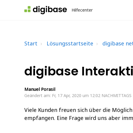
Hilfecenter
Start
Lösungsstartseite
digibase n
digibase Interakt
Manuel Porasil
Geändert am: Fr, 17 Apr, 2020 um 12:02 NACHMITTAGS
Viele Kunden freuen sich über die Möglich
empfangen. Eine Frage wird uns aber imme