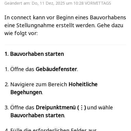
Geändert am: Do, 11 Dez, 2025 um 10:28 VORMITTAGS
In connect kann vor Beginn eines Bauvorhabens
eine Stellungnahme erstellt werden. Gehe dazu
wie folgt vor:
1. Bauvorhaben starten
Öffne das
Gebäudefenster
.
Navigiere zum Bereich
Hoheitliche
Begehungen
.
Öffne das
Dreipunktmenü (⋮)
und wähle
Bauvorhaben starten
.
Fülle die erforderlichen Felder aus.