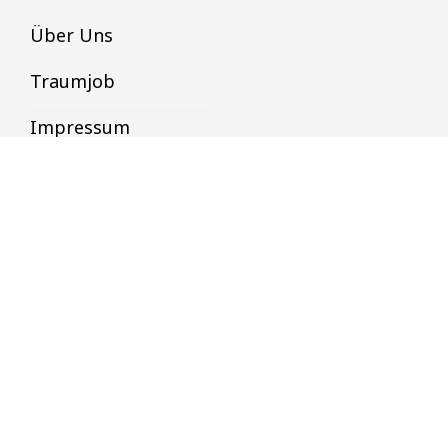
Über Uns
Traumjob
Impressum
Datenschutz
Datenschutz & Datensicherheit
Datenschutzbestimmungen
AGB